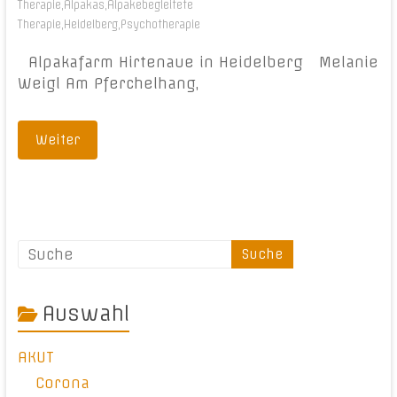
Therapie
,
Alpakas
,
Alpakebegleitete
Therapie
,
Heidelberg
,
Psychotherapie
Alpakafarm Hirtenaue in Heidelberg Melanie
Weigl Am Pferchelhang,
Weiter
Auswahl
AKUT
Corona