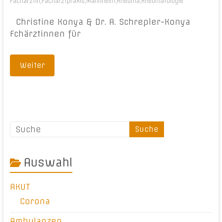
Fachärztin
,
Facharztpraxis
,
Mannheim
,
Rheuma
,
Rheumatologie
Christine Konya & Dr. A. Schrepler-Konya
Fchärztinnen für
Weiter
Auswahl
AKUT
Corona
Ambulanzen