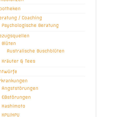
potheken
eratung / Coaching
Psychologische Beratung
ezugsquellen
Blüten
Australische Buschblüten
Kräuter & Tees
ntwürfe
rkrankungen
Angststörungen
Eßstörungen
Hashimoto
KPU/HPU