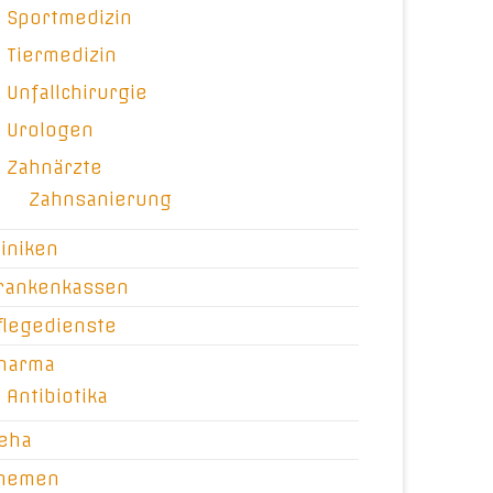
Sportmedizin
Tiermedizin
Unfallchirurgie
Urologen
Zahnärzte
Zahnsanierung
liniken
rankenkassen
flegedienste
harma
Antibiotika
eha
hemen