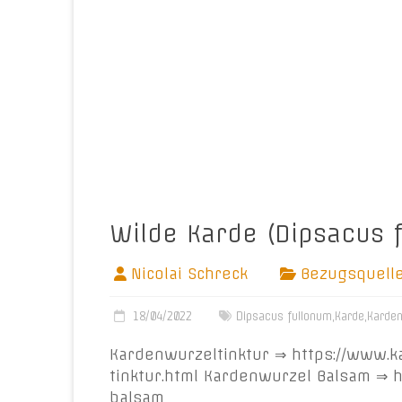
Wilde Karde (Dipsacus f
Nicolai Schreck
Bezugsquell
18/04/2022
Dipsacus fullonum
,
Karde
,
Karden
Kardenwurzeltinktur ⇒ https://www.ka
tinktur.html Kardenwurzel Balsam ⇒ 
balsam