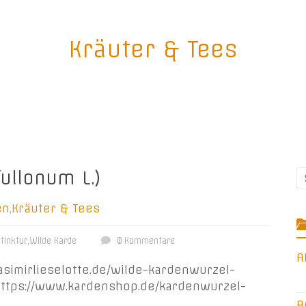
Kräuter & Tees
ullonum L.)
en
,
Kräuter & Tees
tinktur
,
Wilde Karde
0 Kommentare
A
simirlieselotte.de/wilde-kardenwurzel-
https://www.kardenshop.de/kardenwurzel-
A