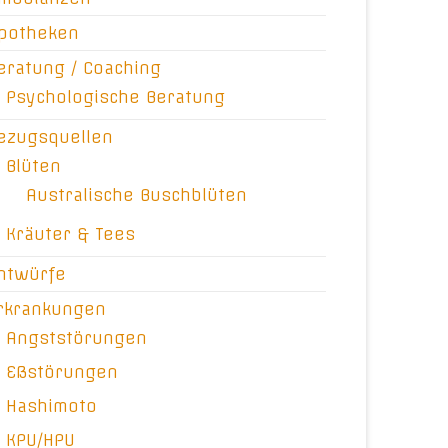
potheken
eratung / Coaching
Psychologische Beratung
ezugsquellen
Blüten
Australische Buschblüten
Kräuter & Tees
ntwürfe
rkrankungen
Angststörungen
Eßstörungen
Hashimoto
KPU/HPU