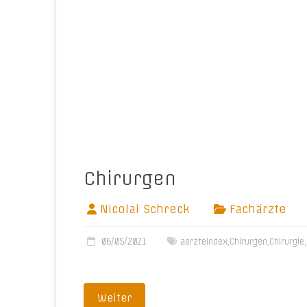
Chirurgen
Nicolai Schreck
Fachärzte
06/05/2021
aerzteindex
,
Chirurgen
,
Chirurgie
,
Weiter