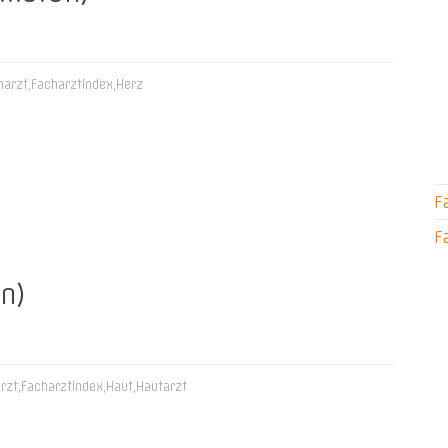
harzt
,
Facharztindex
,
Herz
F
F
n)
rzt
,
Facharztindex
,
Haut
,
Hautarzt