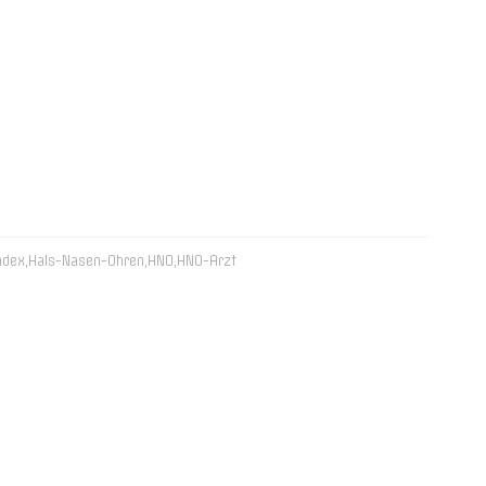
ndex
,
Hals-Nasen-Ohren
,
HNO
,
HNO-Arzt