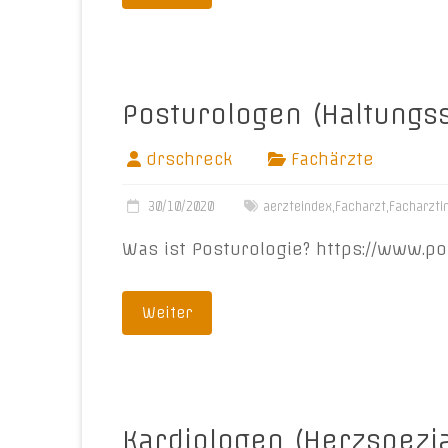
Posturologen (Haltungss
drschreck
Fachärzte
30/10/2020
aerzteindex
,
Facharzt
,
Facharzti
Was ist Posturologie? https://www.p
Weiter
Kardiologen (Herzspezia