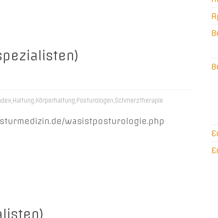
A
B
pezialisten)
B
ndex
,
Haltung
,
Körperhaltung
,
Posturologen
,
Schmerztherapie
osturmedizin.de/wasistposturologie.php
E
E
listen)