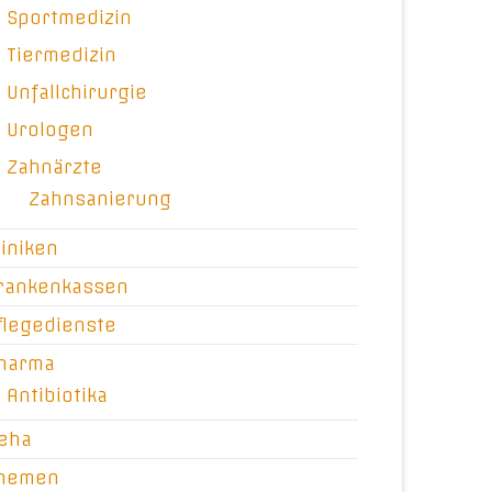
Sportmedizin
Tiermedizin
Unfallchirurgie
Urologen
Zahnärzte
Zahnsanierung
liniken
rankenkassen
flegedienste
harma
Antibiotika
eha
hemen