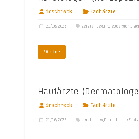
drschreck
Fachärzte
21/10/2020
aerzteindex
,
Ärzteübersicht
,
Fac
Weiter
Hautärzte (Dermatologe
drschreck
Fachärzte
21/10/2020
aerzteindex
,
Dermatologie
,
Facha