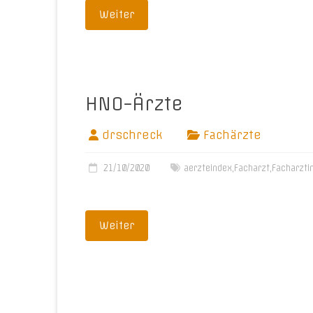
Weiter
HNO-Ärzte
drschreck
Fachärzte
21/10/2020
aerzteindex
,
Facharzt
,
Facharzti
Weiter