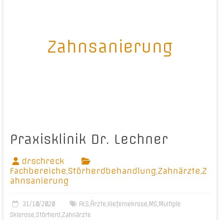
Zahnsanierung
Praxisklinik Dr. Lechner
drschreck
Fachbereiche
,
Störherdbehandlung
,
Zahnärzte
,
Z
ahnsanierung
31/10/2020
ALS
,
Ärzte
,
Kiefernekrose
,
MS
,
Multiple
Sklerose
,
Störherd
,
Zahnärzte