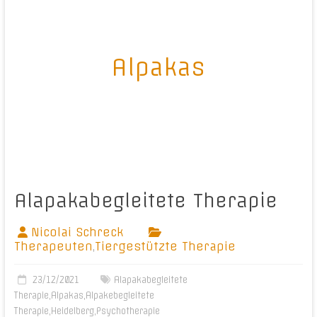
Alpakas
Alapakabegleitete Therapie
Nicolai Schreck
Therapeuten
,
Tiergestützte Therapie
23/12/2021
Alapakabegleitete
Therapie
,
Alpakas
,
Alpakebegleitete
Therapie
,
Heidelberg
,
Psychotherapie