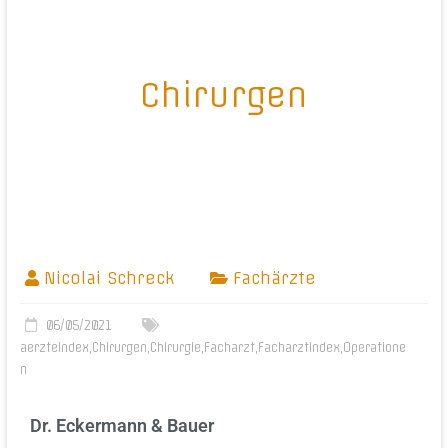
Chirurgen
Nicolai Schreck
Fachärzte
06/05/2021
aerzteindex
,
Chirurgen
,
Chirurgie
,
Facharzt
,
Facharztindex
,
Operatione
n
Dr. Eckermann & Bauer