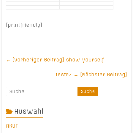
[printfriendly]
← [Vorheriger Beitrag]
show-yourself
test02
→ [Nächster Beitrag]
Auswahl
AKUT