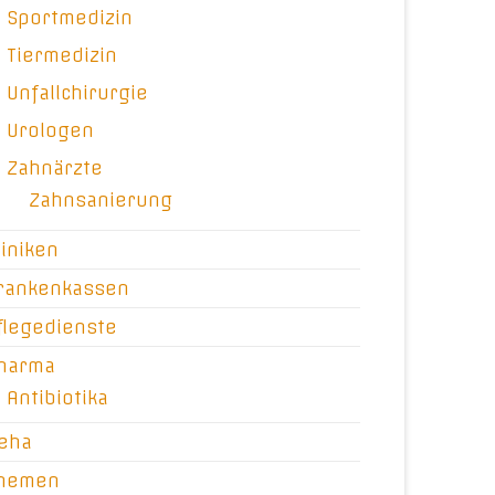
Sportmedizin
Tiermedizin
Unfallchirurgie
Urologen
Zahnärzte
Zahnsanierung
liniken
rankenkassen
flegedienste
harma
Antibiotika
eha
hemen