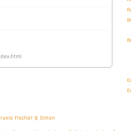
A
B
B
ndex.html
E
E
raxis Fischer & Simon