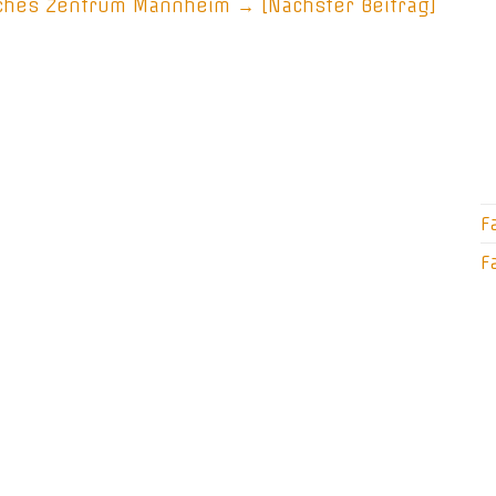
sches Zentrum Mannheim
→ [Nächster Beitrag]
F
F