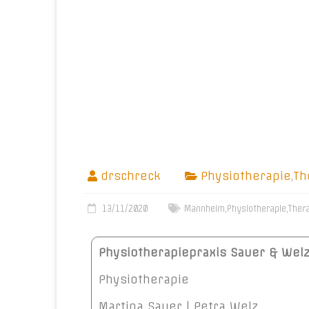
drschreck
Physiotherapie
,
Th
13/11/2020
Mannheim
,
Physiotherapie
,
Ther
Physiotherapiepraxis Sauer & Wel
Physiotherapie
Martina Sauer | Petra Welz