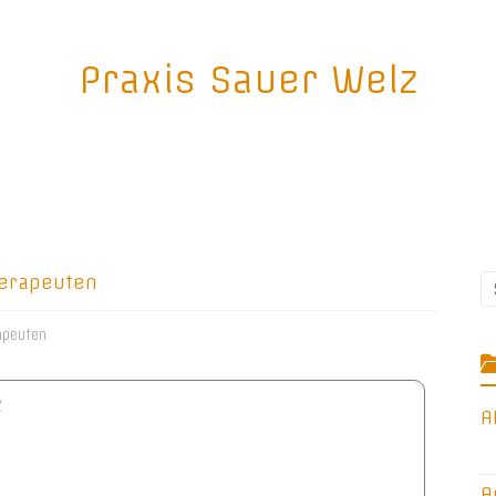
Praxis Sauer Welz
erapeuten
apeuten
z
A
A