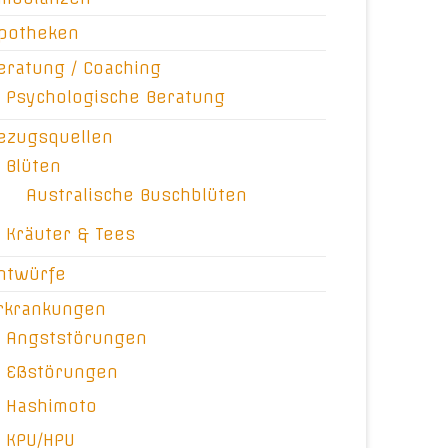
potheken
eratung / Coaching
Psychologische Beratung
ezugsquellen
Blüten
Australische Buschblüten
Kräuter & Tees
ntwürfe
rkrankungen
Angststörungen
Eßstörungen
Hashimoto
KPU/HPU