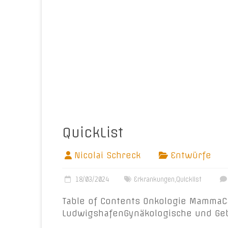
QuickList
Nicolai Schreck
Entwürfe
18/03/2024
Erkrankungen
,
Quicklist
Table of Contents Onkologie MammaC
LudwigshafenGynäkologische und Gebu