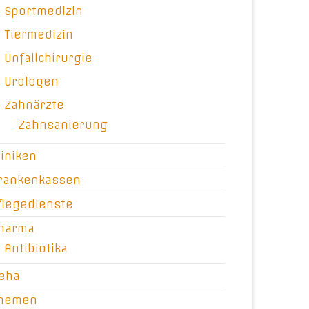
Sportmedizin
Tiermedizin
Unfallchirurgie
Urologen
Zahnärzte
Zahnsanierung
liniken
rankenkassen
flegedienste
harma
Antibiotika
eha
hemen