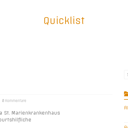
Quicklist
0 Kommentare
A
a St. Marienkrankenhaus
rtshilfliche
A