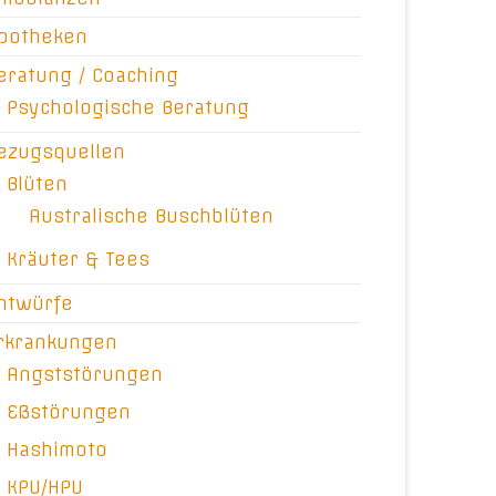
potheken
eratung / Coaching
Psychologische Beratung
ezugsquellen
Blüten
Australische Buschblüten
Kräuter & Tees
ntwürfe
rkrankungen
Angststörungen
Eßstörungen
Hashimoto
KPU/HPU