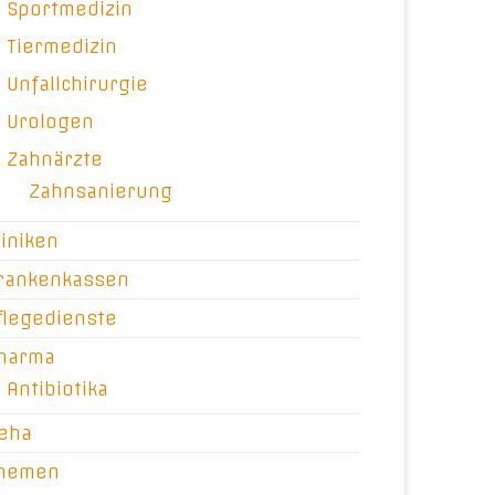
Sportmedizin
Tiermedizin
Unfallchirurgie
Urologen
Zahnärzte
Zahnsanierung
liniken
rankenkassen
flegedienste
harma
Antibiotika
eha
hemen