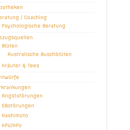
potheken
eratung / Coaching
Psychologische Beratung
ezugsquellen
Blüten
Australische Buschblüten
Kräuter & Tees
ntwürfe
rkrankungen
Angststörungen
Eßstörungen
Hashimoto
KPU/HPU