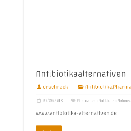
Antibiotikaalternativen
drschreck
Antibiotika
,
Pharm
07/05/2018
Alternativen
,
Antibiotika
,
Nebenw
www.antibiotika-alternativen.de