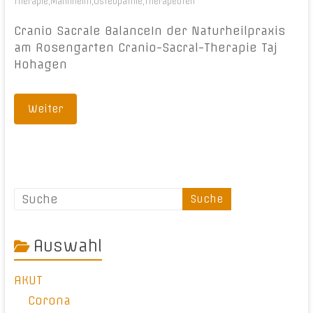
Therapie
,
Mannheim
,
Osteopathie
,
Therapeuten
Cranio Sacrale BalanceIn der Naturheilpraxis
am Rosengarten Cranio-Sacral-Therapie Taj
Hohagen
Weiter
Auswahl
AKUT
Corona